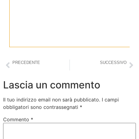
Yo
Leggi
PRECEDENTE
SUCCESSIVO
Recensione: Assaf Inbari, Il carro armato
Recensione: Francesca Capossele, L’abitudine sbagliata
Lascia un commento
Il tuo indirizzo email non sarà pubblicato.
I campi
obbligatori sono contrassegnati
*
Commento
*