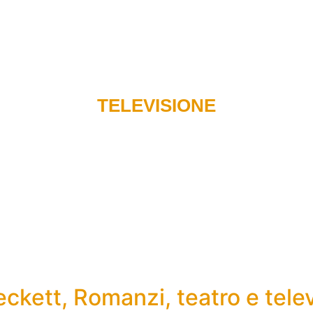
Recensioni di libri
Podcast
Radio
Carlo e il team
TELEVISIONE
kett, Romanzi, teatro e tele