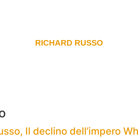
Recensioni di libri
Podcast
Radio
Carlo e il team
RICHARD RUSSO
o
sso, Il declino dell’impero Wh