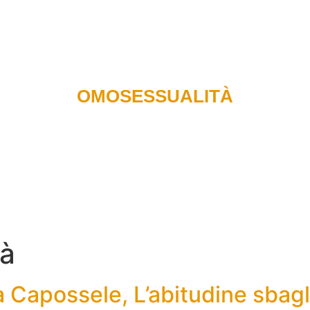
Recensioni di libri
Podcast
Radio
Carlo e il team
OMOSESSUALITÀ
tà
 Capossele, L’abitudine sbagl