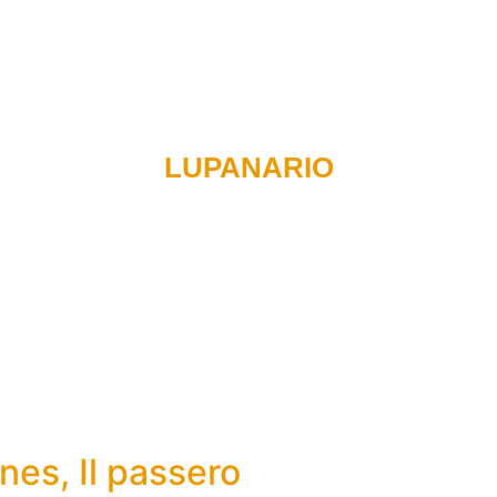
Recensioni di libri
Podcast
Radio
Carlo e il team
LUPANARIO
es, Il passero