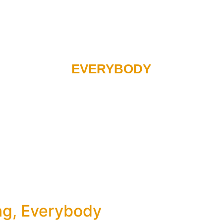
Recensioni di libri
Podcast
Radio
Carlo e il team
EVERYBODY
ing, Everybody