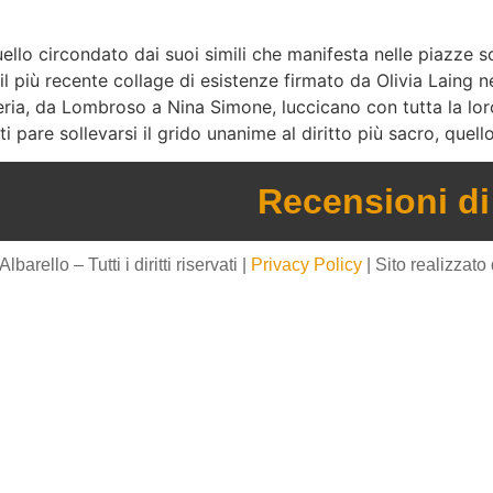
uello circondato dai suoi simili che manifesta nelle piazze s
”, il più recente collage di esistenze firmato da Olivia Lain
steria, da Lombroso a Nina Simone, luccicano con tutta la lo
i pare sollevarsi il grido unanime al diritto più sacro, quell
Recensioni di 
arello – Tutti i diritti riservati |
Privacy Policy
| Sito realizzato