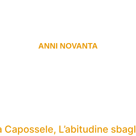
Recensioni di libri
Podcast
Radio
Carlo e il team
ANNI NOVANTA
 Capossele, L’abitudine sbagl